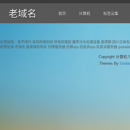
老域名
首页
计算机
标签云集
友情链接：
鱼竿排行
深圳热熔划线
导电双面胶
屠宰污水处理设备
股票群
四川立体车
续费促销
老域名
备案域名购买
仿牌服务器
仿牌vps
抗投诉vps
抗投诉服务器
goda
Copyright 计算机.S
Themes By
God