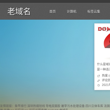
老域名
首页
计算机
标签云集
什么是域
是一种违
热度 (
评论回
202
友情链接：
鱼竿排行
深圳热熔划线
导电双面胶
屠宰污水处理设备
四川立体车库
法国