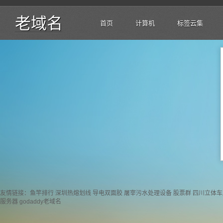
老域名
首页
计算机
标签云集
友情链接：
鱼竿排行
深圳热熔划线
导电双面胶
屠宰污水处理设备
股票群
四川立体车
服务器
godaddy老域名