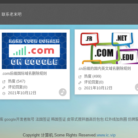
联系老米吧
.cn后缀的国内英文域名删除规则
.com后缀国际域名删除规则
热度 (499)
热度 (547)
评论回复(0)
评论回复(0)
2021年10月12日
2021年10月12日
库
google开发者账号
法国签证
韩国签证
皮带式搅拌器
高仿包包
红外线加热圈
仿牌
Copyright 计算机.Some Rights Reserved.
www.ic.vip