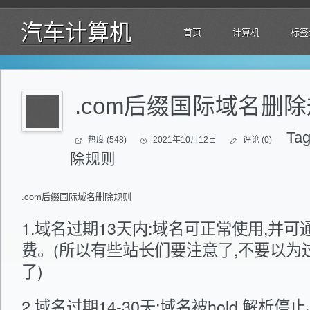
汽车计算机
首页
计算机
标签
.com后缀国际域名删
Tag
热度 (548)
2021年10月12日
评论 (0)
除规则
.com
后缀
国际域名
删除规则
1.
域名过期
13天内:
域名
可正常使用,并可
费。(所以有些站长们要注意了,不要以为
了)
2.
域名过期
14-30天:域名被hold,解析